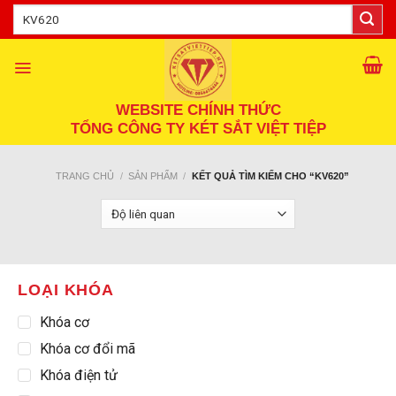
Skip
Tìm
kiếm:
to
content
WEBSITE CHÍNH THỨC
TỔNG CÔNG TY KÉT SẮT VIỆT TIỆP
TRANG CHỦ
/
SẢN PHẨM
/
KẾT QUẢ TÌM KIẾM CHO “KV620”
LOẠI KHÓA
Khóa cơ
Khóa cơ đổi mã
Khóa điện tử