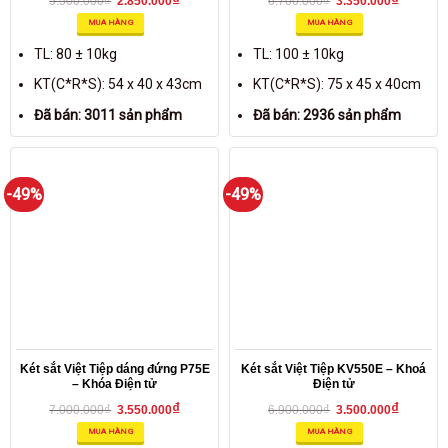
₫
₫
5.500.000
2.850.000
6.700.000
3.350.000
MUA HÀNG
MUA HÀNG
TL: 80 ± 10kg
TL: 100 ± 10kg
KT(C*R*S): 54 x 40 x 43cm
KT(C*R*S): 75 x 45 x 40cm
Đã bán: 3011 sản phẩm
Đã bán: 2936 sản phẩm
-49%
-49%
Két sắt Việt Tiệp dáng đứng P75E
Két sắt Việt Tiệp KV550E – Khoá
– Khóa Điện tử
Điện tử
₫
₫
₫
₫
7.000.000
3.550.000
6.900.000
3.500.000
MUA HÀNG
MUA HÀNG