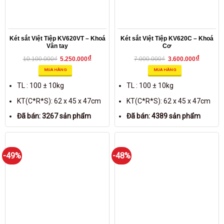
Két sắt Việt Tiệp KV620VT – Khoá
Két sắt Việt Tiệp KV620C – Khoá
Vân tay
Cơ
₫
₫
₫
₫
10.100.000
5.250.000
7.000.000
3.600.000
MUA HÀNG
MUA HÀNG
TL : 100 ± 10kg
TL : 100 ± 10kg
KT(C*R*S): 62 x 45 x 47cm
KT(C*R*S): 62 x 45 x 47cm
Đã bán: 3267 sản phẩm
Đã bán: 4389 sản phẩm
-49%
-48%