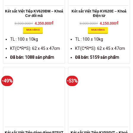
Két sắt Việt Tiệp KV620ĐM – Khoá
Két sắt Việt Tiệp KV620E – Khoá
Cơ đổi mã
Điện tử
₫
₫
₫
₫
8.500.000
4.350.000
8.000.000
4.150.000
MUA HÀNG
MUA HÀNG
TL : 100 ± 10kg
TL : 100 ± 10kg
KT(C*R*S): 62 x 45 x 47cm
KT(C*R*S): 62 x 45 x 47cm
Đã bán: 1088 sản phẩm
Đã bán: 5159 sản phẩm
-49%
-53%
Két sắt Việt Tiệp dáng đứng P75VT
Két sắt Việt Tiệp KV550VT – Khoá