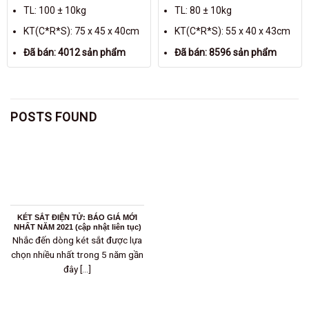
TL: 100 ± 10kg
TL: 80 ± 10kg
KT(C*R*S): 75 x 45 x 40cm
KT(C*R*S): 55 x 40 x 43cm
Đã bán: 4012 sản phẩm
Đã bán: 8596 sản phẩm
POSTS FOUND
KÉT SẮT ĐIỆN TỬ: BÁO GIÁ MỚI
NHẤT NĂM 2021 (cập nhật liên tục)
Nhắc đến dòng két sắt được lựa
chọn nhiều nhất trong 5 năm gần
đây [...]