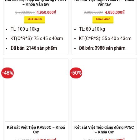
– Khóa Vân tay
Vân tay
₫
₫
₫
₫
9.700.000
4.950.000
9.900.000
4.650.000
MUA HÀNG
MUA HÀNG
TL: 100 ± 10kg
TL: 80 ±10 kg
KT(C*R*S): 75 x 45 x 40cm
KT(C*R*S): 55 x 40 x 43cm
Đã bán: 2146 sản phẩm
Đã bán: 3988 sản phẩm
-48%
-50%
Két sắt Việt Tiệp KV550C – Khoá
Két sắt Việt Tiệp dáng đứng P75C
Cơ
– Khóa Cơ
₫
₫