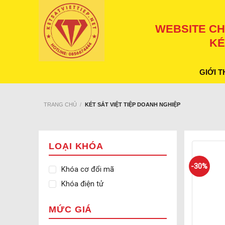
Skip
to
WEBSITE CH
content
KÉ
GIỚI T
TRANG CHỦ
/
KÉT SẮT VIỆT TIỆP DOANH NGHIỆP
LOẠI KHÓA
-30%
Khóa cơ đổi mã
Khóa điện tử
MỨC GIÁ