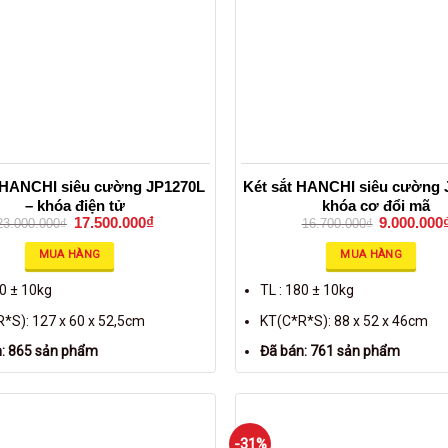
 HANCHI siêu cường JP1270L
Két sắt HANCHI siêu cường 
– khóa điện tử
khóa cơ đổi mã
17.500.000
₫
9.000.000
23.000.000
₫
16.700.000
₫
MUA HÀNG
MUA HÀNG
80 ± 10kg
TL : 180 ± 10kg
*S): 127 x 60 x 52,5cm
KT(C*R*S): 88 x 52 x 46cm
: 865 sản phẩm
Đã bán: 761 sản phẩm
-31%