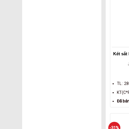
Két sắt
TL : 2
KT(C*R
Đã bán
-31%