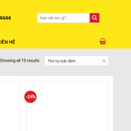
Tìm
4444
kiếm:
LIÊN HỆ
Showing all 10 results
-24%