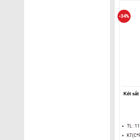
-34%
Két sắ
TL : 1
KT(C*R