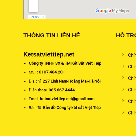
THÔNG TIN LIÊN HỆ
HỖ TR
Ketsatviettiep.net
Chí
Công ty TNHH SX & TM Két Sắt Việt Tiệp
Chí
MST:
0107.484.201
Chí
Địa chỉ:
227 Lĩnh Nam-Hoàng Mai-Hà Nội
Chí
Điện thoại:
085.667.4444
Email:
ketsatviettiep.net@gmail.com
Chí
Bản đồ:
Bản đồ Công ty két sắt Việt Tiêp
Chí