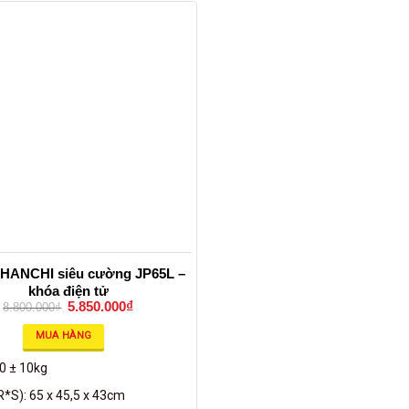
t HANCHI siêu cường JP65L –
khóa điện tử
5.850.000
₫
8.800.000
₫
MUA HÀNG
10 ± 10kg
*S): 65 x 45,5 x 43cm