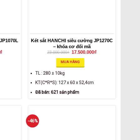
 JP1070L
Két sắt HANCHI siêu cường JP1270C
– khóa cơ đổi mã
₫
17.500.000
₫
23.000.000
₫
MUA HÀNG
TL : 280 ± 10kg
KT(C*R*S): 127 x 60 x 52,4cm
Đã bán: 621 sản phẩm
-46%