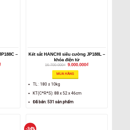
JP188C –
Két sắt HANCHI siêu cường JP188L –
khóa điện tử
₫
9.000.000
₫
16.700.000
₫
MUA HÀNG
TL : 180 ± 10kg
KT(C*R*S): 88 x 52 x 46cm
Đã bán: 531 sản phẩm
-34%