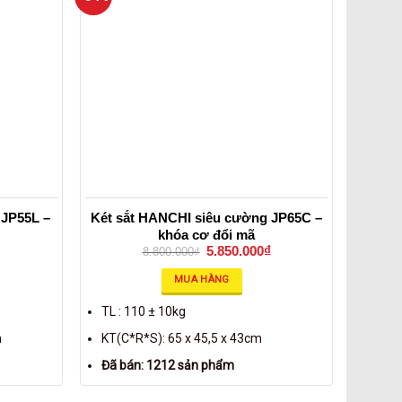
 JP55L –
Két sắt HANCHI siêu cường JP65C –
khóa cơ đổi mã
5.850.000
₫
8.800.000
₫
MUA HÀNG
TL : 110 ± 10kg
m
KT(C*R*S): 65 x 45,5 x 43cm
Đã bán: 1212 sản phẩm