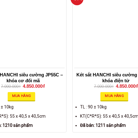
t HANCHI siêu cường JP55C –
Két sắt HANCHI siêu cường
khóa cơ đổi mã
khóa điện tử
4.850.000
₫
4.850.000
₫
7.000.000
₫
7.000.000
₫
MUA HÀNG
MUA HÀNG
0 ± 10kg
TL : 90 ± 10kg
*S): 55 x 40,5 x 40,5cm
KT(C*R*S): 55 x 40,5 x 40,5c
n: 1210 sản phẩm
Đã bán: 1211 sản phẩm