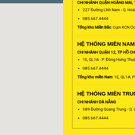
CHI NHÁNH QUẬN HOÀNG MAI, 
227 Đường Lĩnh Nam - Q. Hoàn
085.667.4444
Tổng kho Miền Bắc:
Cụm KCN Úc L
HỆ THỐNG MIỀN NAM
CHI NHÁNH QUẬN 12, TP HỒ CH
1E, QL1A - P. Đông Hưng Thuậ
085.667.4444
Tổng kho miền Nam:
1E, QL1A, P
HỆ THỐNG MIỀN TRU
CHI NHÁNH ĐÀ NẴNG
389 Đường Quang Trung - Q. 
085.667.4444