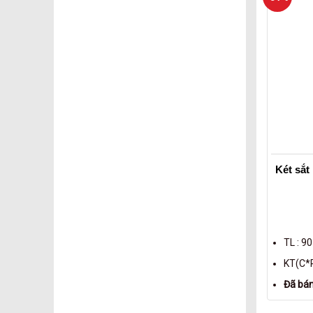
Két sắ
TL : 9
KT(C*R
Đã bá