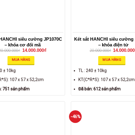
 HANCHI siêu cường JP1070C
Két sắt HANCHI siêu cường
– khóa cơ đổi mã
– khóa điện tử
14.000.000
₫
14.000.000
20.000.000
₫
20.000.000
₫
MUA HÀNG
MUA HÀNG
40 ± 10kg
TL : 240 ± 10kg
*S): 107 x 57 x 52,2cm
KT(C*R*S): 107 x 57 x 52,2cm
: 751 sản phẩm
Đã bán: 612 sản phẩm
-46%