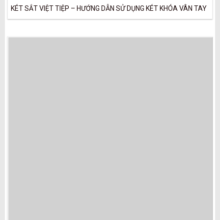
KÉT SẮT VIỆT TIỆP – HƯỚNG DẪN SỬ DỤNG KÉT KHÓA VÂN TAY