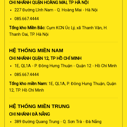
CHI NHÁNH QUẬN HOÀNG MAI, TP HÀ NỘI
227 Đường Lĩnh Nam - Q. Hoàng Mai - Hà Nội
085.667.4444
Tổng kho Miền Bắc:
Cụm KCN Úc Lý, xã Thanh Văn, H.
Thanh Oai, TP. Hà Nội
HỆ THỐNG MIỀN NAM
CHI NHÁNH QUẬN 12, TP HỒ CHÍ MINH
1E, QL1A - P. Đông Hưng Thuận - Quận 12 - Hồ Chí Minh
085.667.4444
Tổng kho miền Nam:
1E, QL1A, P. Đông Hưng Thuận, Quận
12, TP. Hồ Chí Minh
HỆ THỐNG MIỀN TRUNG
CHI NHÁNH ĐÀ NẴNG
389 Đường Quang Trung - Q. Sơn Trà - Đà Nẵng