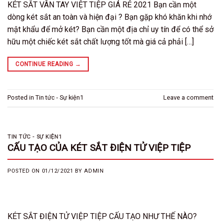
KÉT SẮT VÂN TAY VIỆT TIỆP GIÁ RẺ 2021 Bạn cần một
dòng két sắt an toàn và hiện đại ? Bạn gặp khó khăn khi nhớ
mật khẩu để mở két? Bạn cần một địa chỉ uy tín để có thể sở
hữu một chiếc két sắt chất lượng tốt mà giá cả phải […]
CONTINUE READING
→
Posted in
Tin tức - Sự kiện1
Leave a comment
TIN TỨC - SỰ KIỆN1
CẤU TẠO CỦA KÉT SẮT ĐIỆN TỬ VIỆP TIỆP
POSTED ON
01/12/2021
BY
ADMIN
KÉT SẮT ĐIỆN TỬ VIỆP TIỆP CẤU TẠO NHƯ THẾ NÀO?