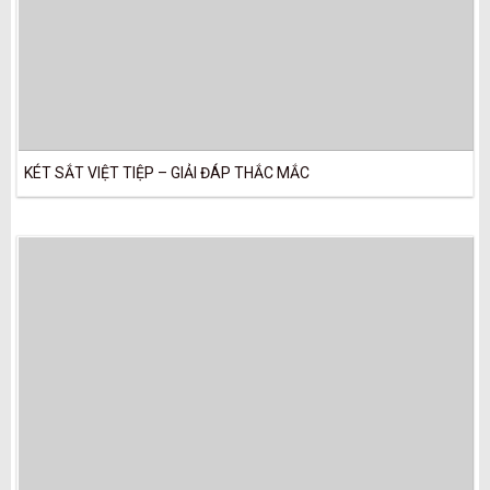
KÉT SẮT VIỆT TIỆP – GIẢI ĐÁP THẮC MẮC