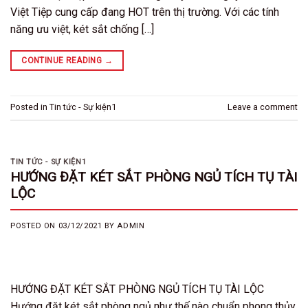
Việt Tiệp cung cấp đang HOT trên thị trường. Với các tính
năng ưu việt, két sắt chống […]
CONTINUE READING
→
Posted in
Tin tức - Sự kiện1
Leave a comment
TIN TỨC - SỰ KIỆN1
HƯỚNG ĐẶT KÉT SẮT PHÒNG NGỦ TÍCH TỤ TÀI
LỘC
POSTED ON
03/12/2021
BY
ADMIN
HƯỚNG ĐẶT KÉT SẮT PHÒNG NGỦ TÍCH TỤ TÀI LỘC
Hướng đặt két sắt phòng ngủ như thế nào chuẩn phong thủy