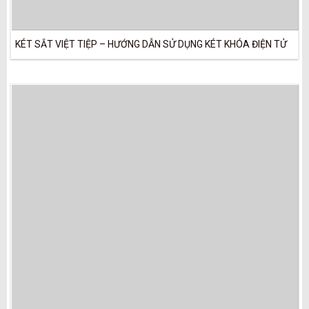
KÉT SẮT VIỆT TIỆP – HƯỚNG DẪN SỬ DỤNG KÉT KHÓA ĐIỆN TỬ