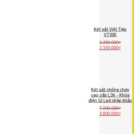
Két sắt Việt Tiệp
VT30E
3.200.000
₫
2.150.000
₫
Két sắt chống cháy
cao cấp L36 - Khóa
điện tử Led nhập khẩu
7.200.000
₫
3.600.000
₫