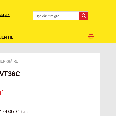
Tìm
4444
kiếm:
LIÊN HỆ
IỆP GIÁ RẺ
p VT36C
₫
0
 x 48,8 x 34,5cm