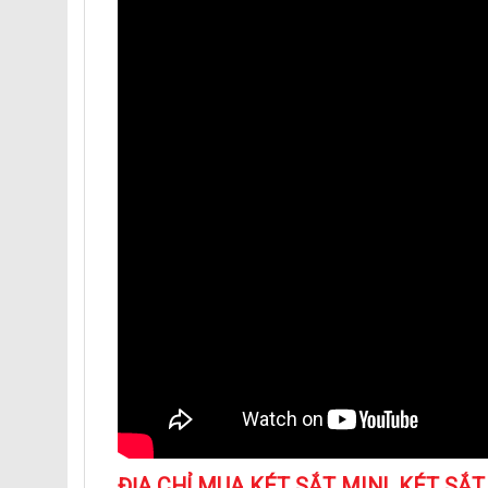
ĐỊA CHỈ MUA KÉT SẮT MINI, KÉT SẮ