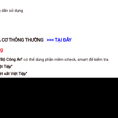
 dẫn sử dụng
A CƠ THÔNG THƯỜNG
>>> TẠI ĐÂY
ng
“
Bộ Công An”
có thể dùng phần mềm icheck, smart để kiểm tra.
ệt Tiệp”
ét sắt Việt Tiệp”