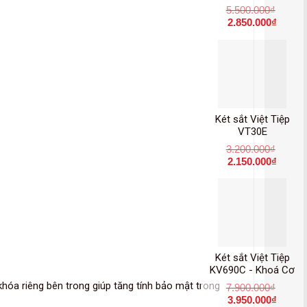
5.500.000
₫
2.850.000
₫
Két sắt Việt Tiệp
VT30E
3.200.000
₫
2.150.000
₫
Két sắt Việt Tiệp
KV690C - Khoá Cơ
 khóa riêng bên trong giúp tăng tính bảo mật trong
7.900.000
₫
3.950.000
₫