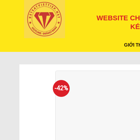
Skip
to
WEBSITE CH
content
KÉ
GIỚI T
-42%