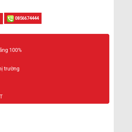
0856674444
hãng 100%
hị trường
T