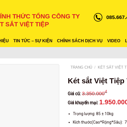
ÍNH THỨC TỔNG CÔNG TY
085.667.
T SẮT VIỆT TIỆP
HIỆU
TIN TỨC – SỰ KIỆN
CHÍNH SÁCH DỊCH VỤ
VIDEO
TRANG CHỦ
/
KÉT SẮT VIỆT T
Két sắt Việt Tiệ
₫
3.350.000
Giá cũ:
1.950.00
Giá khuyến mại:
Trọng lượng: 85 ± 10kg
Kích thước(Cao*Rộng*Sâu): 71