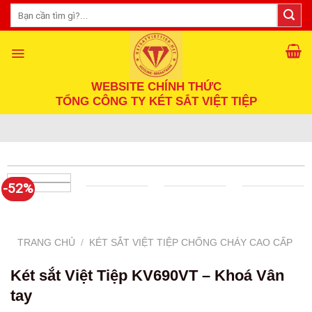
Skip
Tìm
kiếm:
to
content
WEBSITE CHÍNH THỨC
TỔNG CÔNG TY KÉT SẮT VIỆT TIỆP
-52%
TRANG CHỦ
/
KÉT SẮT VIỆT TIỆP CHỐNG CHÁY CAO CẤP
Két sắt Việt Tiệp KV690VT – Khoá Vân
tay