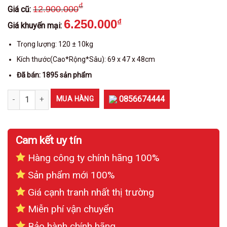
₫
12.900.000
Giá cũ:
6.250.000
₫
Giá khuyến mại:
Trọng lượng: 120 ± 10kg
Kích thước(Cao*Rộng*Sâu): 69 x 47 x 48cm
Đã bán: 1895 sản phẩm
Két sắt Việt Tiệp KV690VT - Khoá Vân tay số lượng
0856674444
MUA HÀNG
Cam kết uy tín
Hàng công ty chính hãng 100%
Sản phẩm mới 100%
Giá cạnh tranh nhất thị trường
Miễn phí vận chuyển
Bảo hành chính hãng