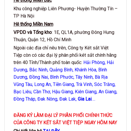
Hệ thống Miền Bắc
Khu công nghiệp Liên Phương- Huyện Thường Tín –
TP Hà Nội
Hệ thống Miền Nam
VPDD và Tổng kho
: 1E, QL1A, phường Đông Hưng
Thuận, Quận 12, Hồ Chí Minh
Ngoài các địa chỉ nêu trên, Công ty Két sắt Việt
Tiệp còn có các đại lý phân phối két sắt chính hãng
trên 40 Tỉnh/Thành phố toàn quốc:
Hải Phòng, Hải
Dương, Bắc Ninh, Quảng Bình,
Khánh Hòa
, Bình
Dương, Đồng Nai, Bình Phước, Tây Ninh, Bà Rịa
Vũng Tàu, Long An, Tiền Giang, Trà Vinh, Sóc Trăng,
Bạc Liêu, Cần Thơ, Hậu Giang, Kiên Giang, An Giang,
Đồng Tháp, Đak Nông, Đak Lak,
Gia Lai
….
ĐĂNG KÝ LÀM ĐẠI LÝ PHÂN PHỐI CHÍNH THỨC
CỦA CÔNG TY KÉT SẮT VIỆT TIỆP NGAY HÔM NAY