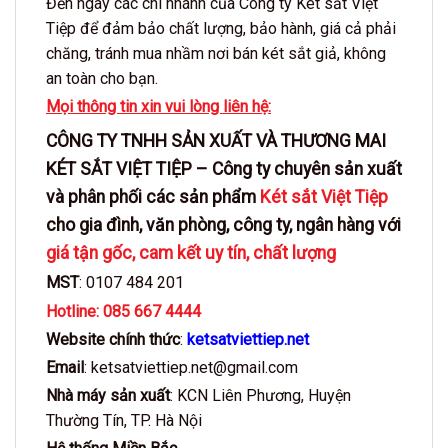
Đến ngay các chi nhánh của Công ty Két sắt Việt
Tiệp để đảm bảo chất lượng, bảo hành, giá cả phải
chăng, tránh mua nhầm nơi bán két sắt giả, không
an toàn cho bạn.
Mọi thông tin xin vui lòng liên hệ:
CÔNG TY TNHH SẢN XUẤT VÀ THƯƠNG MAI
KÉT SẮT VIỆT TIỆP –
Công ty chuyên sản xuất
và phân phối các sản phẩm
Két sắt Việt Tiệp
cho gia đình, văn phòng, công ty, ngân hàng với
giá tận gốc, cam
kết uy tín, chất lượng
MST
: 0107 484 201
Hotline: 085 667 4444
Website chính thức
:
ketsatviettiep.net
Email
: ketsatviettiep.net@gmail.com
Nhà máy sản xuất
: KCN Liên Phương, Huyện
Thường Tín, TP. Hà Nội