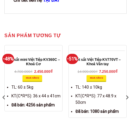
Chi tiết liên hệ
TẠI ĐÂY
SẢN PHẨM TƯƠNG TỰ
-48%
-51%
Két sắt mini Việt Tiệp KV360C –
Két sắt Việt Tiệp KV770VT –
Khoá Cơ
Khoá Vân tay
₫
₫
₫
₫
4.700.000
2.450.000
14.900.000
7.250.000
MUA HÀNG
MUA HÀNG
TL: 60 ± 5kg
TL: 140 ± 10kg
KT(C*R*S): 36 x 44 x 41cm
KT(C*R*S): 77 x 48.9 x
50cm
Đã bán: 4256 sản phẩm
Đã bán: 1080 sản phẩm