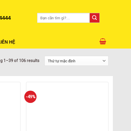
Tìm
4444
kiếm:
LIÊN HỆ
g 1–39 of 106 results
-49%