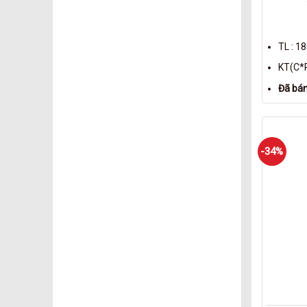
TL : 1
KT(C*R
Đã bán
-34%