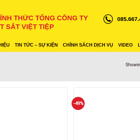
ÍNH THỨC TỔNG CÔNG TY
085.667.
T SẮT VIỆT TIỆP
HIỆU
TIN TỨC – SỰ KIỆN
CHÍNH SÁCH DỊCH VỤ
VIDEO
Showin
-49%