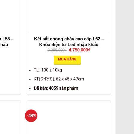
p L55 –
Két sắt chống cháy cao cấp L62 –
khẩu
Khóa điện tử Led nhập khẩu
4.750.000
₫
9.300.000
₫
MUA HÀNG
TL : 100 ± 10kg
KT(C*R*S): 62 x 45 x 47cm
Đã bán: 4059 sản phẩm
-48%