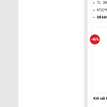
TL : 2
KT(C*R
Đã bán
-46%
Két sắt