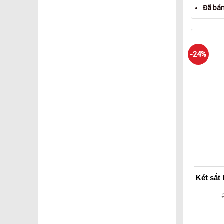
Đã bá
-24%
Két sắt