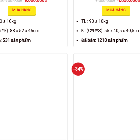
9.000.000
₫
4.850.000
₫
16.700.000
₫
7.000.000
₫
MUA HÀNG
MUA HÀNG
80 ± 10kg
TL : 90 ± 10kg
*S): 88 x 52 x 46cm
KT(C*R*S): 55 x 40,5 x 40,5c
: 531 sản phẩm
Đã bán: 1210 sản phẩm
-34%