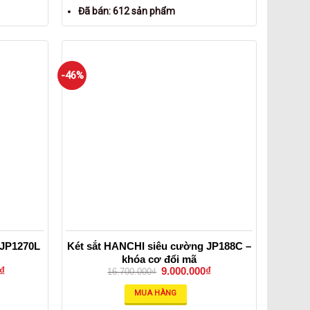
Đã bán: 612 sản phẩm
-46%
 JP1270L
Két sắt HANCHI siêu cường JP188C –
khóa cơ đổi mã
₫
9.000.000
₫
16.700.000
₫
MUA HÀNG