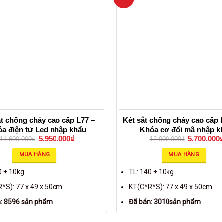
ắt chống cháy cao cấp L77 –
Két sắt chống cháy cao cấp
a điện tử Led nhập khẩu
Khóa cơ đổi mã nhập k
5.950.000
₫
5.700.000
11.600.000
₫
12.000.000
₫
MUA HÀNG
MUA HÀNG
0 ± 10kg
TL: 140 ± 10kg
*S): 77 x 49 x 50cm
KT(C*R*S): 77 x 49 x 50cm
n: 8596 sản phẩm
Đã bán: 3010sản phẩm