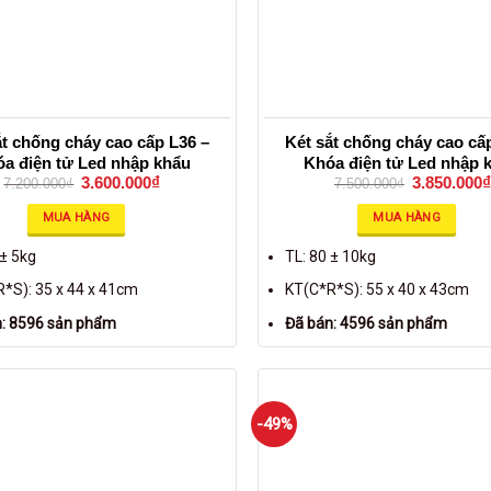
ắt chống cháy cao cấp L36 –
Két sắt chống cháy cao cấ
a điện tử Led nhập khẩu
Khóa điện tử Led nhập 
3.600.000
₫
3.850.000
₫
7.200.000
₫
7.500.000
₫
MUA HÀNG
MUA HÀNG
 ± 5kg
TL: 80 ± 10kg
*S): 35 x 44 x 41cm
KT(C*R*S): 55 x 40 x 43cm
n: 8596 sản phẩm
Đã bán: 4596 sản phẩm
-49%