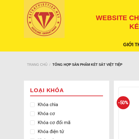
Skip
to
WEBSITE CH
content
KÉ
GIỚI T
TRANG CHỦ
/
TỔNG HỢP SẢN PHẨM KÉT SẮT VIỆT TIỆP
LOẠI KHÓA
-50%
Khóa chìa
Khóa cơ
Khóa cơ đổi mã
Khóa điện tử