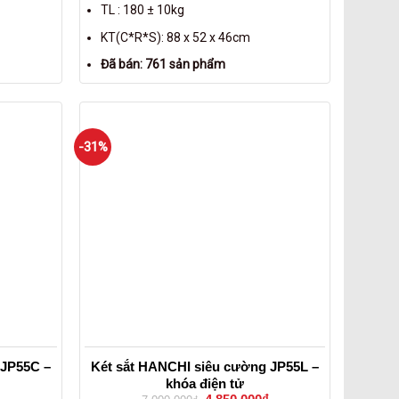
TL : 180 ± 10kg
KT(C*R*S): 88 x 52 x 46cm
Đã bán: 761 sản phẩm
-31%
 JP55C –
Két sắt HANCHI siêu cường JP55L –
khóa điện tử