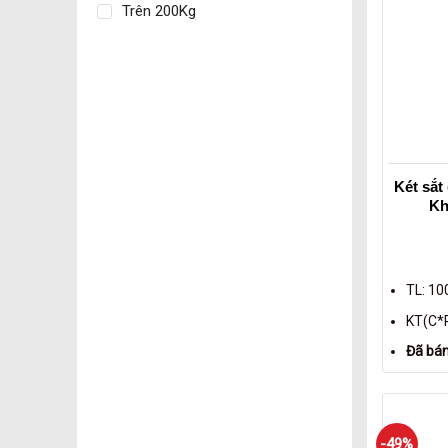
Trên 200Kg
Két sắt
Kh
TL: 10
KT(C*R
Đã bá
-49%