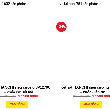
n: 1632 sản phẩm
Đã bán: 751 sản phẩm
-24%
 HANCHI siêu cường JP1270C
Két sắt HANCHI siêu cường
– khóa cơ đổi mã
– khóa điện tử
17.500.000
₫
17.500.000
23.000.000
₫
23.000.000
₫
MUA HÀNG
MUA HÀNG