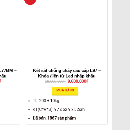
 L77ĐM –
Két sắt chống cháy cao cấp L97 –
hẩu
Khóa điện tử Led nhập khẩu
₫
9.600.000
₫
18.500.000
₫
MUA HÀNG
TL: 200 ± 10kg
KT(C*R*S): 97 x 52.9 x 52cm
Đã bán: 1867 sản phẩm