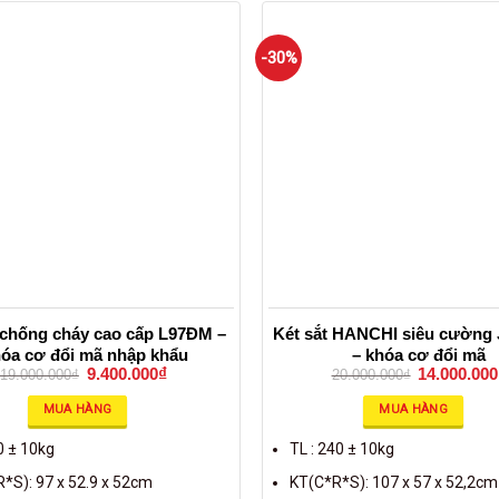
-30%
 chống cháy cao cấp L97ĐM –
Két sắt HANCHI siêu cường
óa cơ đổi mã nhập khẩu
– khóa cơ đổi mã
9.400.000
₫
14.000.000
19.000.000
₫
20.000.000
₫
MUA HÀNG
MUA HÀNG
0 ± 10kg
TL : 240 ± 10kg
*S): 97 x 52.9 x 52cm
KT(C*R*S): 107 x 57 x 52,2cm