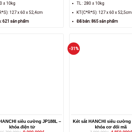
80 ± 10kg
TL : 280 ± 10kg
*S): 127 x 60 x 52,4cm
KT(C*R*S): 127 x 60 x 52,5cm
: 621 sản phẩm
Đã bán: 865 sản phẩm
-31%
 HANCHI siêu cường JP188L –
Két sắt HANCHI siêu cường
khóa điện tử
khóa cơ đổi mã