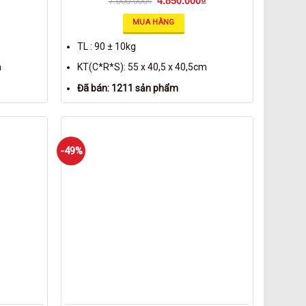
4.850.000
₫
7.000.000
₫
MUA HÀNG
TL : 90 ± 10kg
m
KT(C*R*S): 55 x 40,5 x 40,5cm
Đã bán: 1211 sản phẩm
-49%