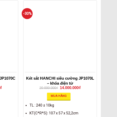
-30%
 JP1070C
Két sắt HANCHI siêu cường JP1070L
– khóa điện tử
₫
14.000.000
₫
20.000.000
₫
MUA HÀNG
TL : 240 ± 10kg
KT(C*R*S): 107 x 57 x 52,2cm