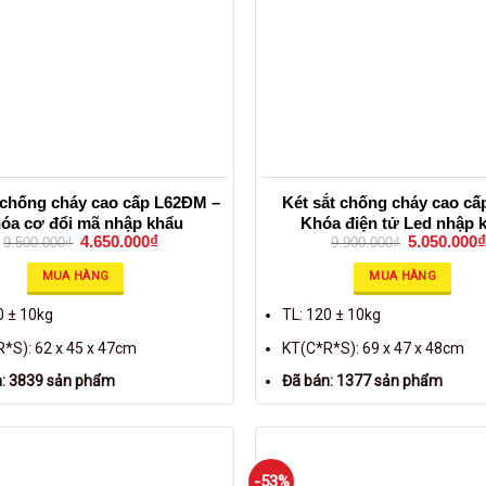
 chống cháy cao cấp L62ĐM –
Két sắt chống cháy cao cấ
óa cơ đổi mã nhập khẩu
Khóa điện tử Led nhập 
4.650.000
₫
5.050.000
₫
9.500.000
₫
9.900.000
₫
MUA HÀNG
MUA HÀNG
0 ± 10kg
TL: 120 ± 10kg
*S): 62 x 45 x 47cm
KT(C*R*S): 69 x 47 x 48cm
n: 3839 sản phẩm
Đã bán: 1377 sản phẩm
-53%