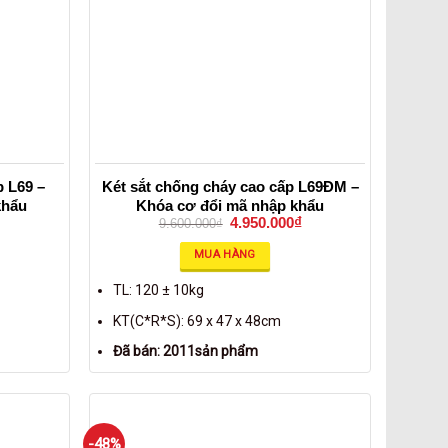
p L69 –
Két sắt chống cháy cao cấp L69ĐM –
khẩu
Khóa cơ đổi mã nhập khẩu
4.950.000
₫
9.600.000
₫
MUA HÀNG
TL: 120 ± 10kg
KT(C*R*S): 69 x 47 x 48cm
Đã bán: 2011sản phẩm
-48%