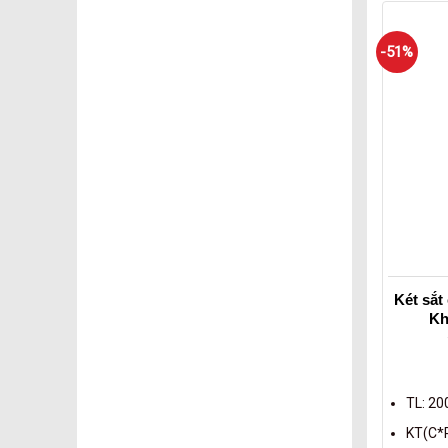
-51%
Két sắt
Kh
TL: 20
KT(C*R