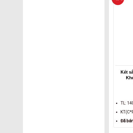
Két s
Khó
TL: 14
KT(C*R
Đã bá