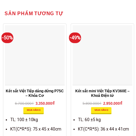
SẢN PHẨM TƯƠNG TỰ
-50%
-49%
Két sắt Việt Tiệp dáng đứng P75C
Két sắt mini Việt Tiệp KV360E –
– Khóa Cơ
Khoá Điện tử
₫
₫
₫
₫
6.700.000
3.350.000
5.800.000
2.950.000
MUA HÀNG
MUA HÀNG
TL: 100 ± 10kg
TL: 60 ±5 kg
KT(C*R*S): 75 x 45 x 40cm
KT(C*R*S): 36 x 44 x 41cm