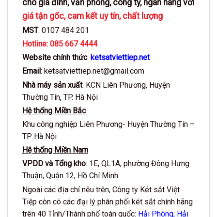
cho gia đình, văn phòng, công ty, ngân hàng với
giá tận gốc, cam
kết uy tín, chất lượng
MST
: 0107 484 201
Hotline: 085 667 4444
Website chính thức
:
ketsatviettiep.net
Email
: ketsatviettiep.net@gmail.com
Nhà máy sản xuất
: KCN Liên Phương, Huyện
Thường Tín, TP. Hà Nội
Hệ thống Miền Bắc
Khu công nghiệp Liên Phương- Huyện Thường Tín –
TP Hà Nội
Hệ thống Miền Nam
VPDD và Tổng kho
: 1E, QL1A, phường Đông Hưng
Thuận, Quận 12, Hồ Chí Minh
Ngoài các địa chỉ nêu trên, Công ty Két sắt Việt
Tiệp còn có các đại lý phân phối két sắt chính hãng
trên 40 Tỉnh/Thành phố toàn quốc:
Hải Phòng, Hải