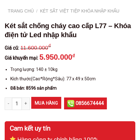
TRANG CHỦ
/
KÉT SẮT VIỆT TIỆP KHÓA NHẬP KHẨU
Két sắt chống cháy cao cấp L77 – Khóa
điện tử Led nhập khẩu
₫
11.600.000
Giá cũ:
5.950.000
₫
Giá khuyến mại:
Trọng lượng: 140 ± 10kg
Kích thước(Cao*Rộng*Sâu): 77 x 49 x 50cm
Đã bán: 8596 sản phẩm
Két sắt chống cháy cao cấp L77 - Khóa điện tử Led nhập khẩu số 
0856674444
MUA HÀNG
Cam kết uy tín
Hàng công ty chính hãng 100%