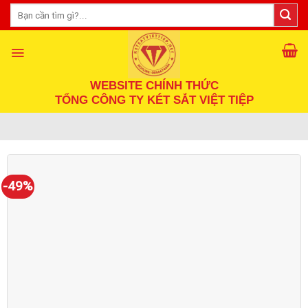
Skip
Tìm
kiếm:
to
content
WEBSITE CHÍNH THỨC
TỔNG CÔNG TY KÉT SẮT VIỆT TIỆP
-49%