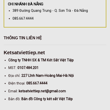
CHI NHÁNH ĐÀ NẴNG
389 Đường Quang Trung - Q. Sơn Trà - Đà Nẵng
085.667.4444
THÔNG TIN LIÊN HỆ
Ketsatviettiep.net
Công ty TNHH SX & TM Két Sắt Việt Tiệp
MST:
0107.484.201
Địa chỉ:
227 Lĩnh Nam-Hoàng Mai-Hà Nội
Điện thoại:
085.667.4444
Email:
ketsatviettiep.net@gmail.com
Bản đồ:
Bản đồ Công ty két sắt Việt Tiêp