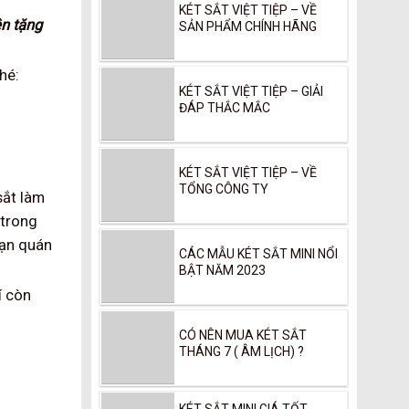
KÉT SẮT VIỆT TIỆP – VỀ
n tặng
SẢN PHẨM CHÍNH HÃNG
hé:
KÉT SẮT VIỆT TIỆP – GIẢI
ĐÁP THẮC MẮC
KÉT SẮT VIỆT TIỆP – VỀ
TỔNG CÔNG TY
sắt làm
 trong
bạn quán
CÁC MẪU KÉT SẮT MINI NỔI
BẬT NĂM 2023
í còn
CÓ NÊN MUA KÉT SẮT
THÁNG 7 ( ÂM LỊCH) ?