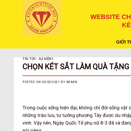
Skip
to
WEBSITE CH
content
KÉ
GIỚI T
TIN TỨC - SỰ KIỆN1
CHỌN KÉT SẮT LÀM QUÀ TẶNG 
POSTED ON
03/03/2021
BY
ADMIN
Trong cuộc sống hiện đại, không chỉ đời sống vật
những trào lưu, tư tưởng phương Tây được du nhập
vinh. Vậy nên, Ngày Quốc Tế phụ nữ 8-3 đã và đang
nói riêng.