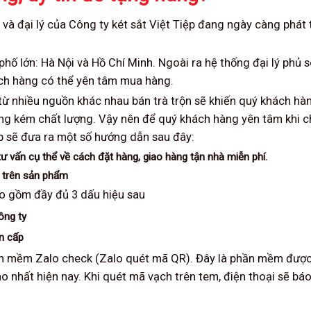
à đại lý của Công ty két sắt Việt Tiệp đang ngày càng phát t
 phố lớn: Hà Nội và Hồ Chí Minh. Ngoài ra hệ thống đại lý phủ 
ách hàng có thể yên tâm mua hàng.
a từ nhiều nguồn khác nhau bán trà trộn sẽ khiến quý khách hà
hàng kém chất lượng. Vậy nên để quý khách hàng yên tâm khi 
ệp sẽ đưa ra một số hướng dẫn sau đây:
tư vấn cụ thể về cách đặt hàng, giao hàng tận nhà miễn phí.
y trên sản phẩm
o gồm đầy đủ 3 dấu hiệu sau
ông ty
n cấp
ần mềm Zalo check (Zalo quét mã QR). Đây là phần mềm đượ
o nhất hiện nay. Khi quét mã vạch trên tem, điện thoại sẽ bá