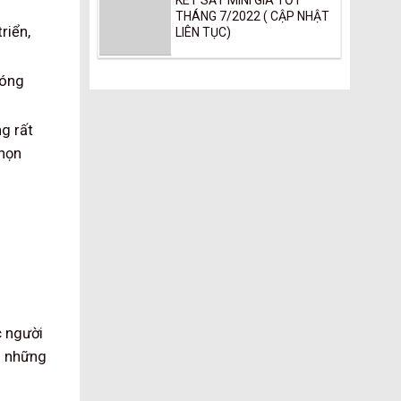
KÉT SẮT MINI GIÁ TỐT
THÁNG 7/2022 ( CẬP NHẬT
riển,
LIÊN TỤC)
sóng
ng rất
chọn
c người
o những