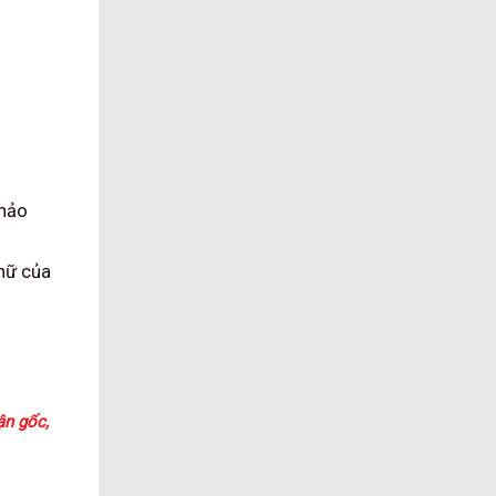
hảo
nữ của
ận gốc,