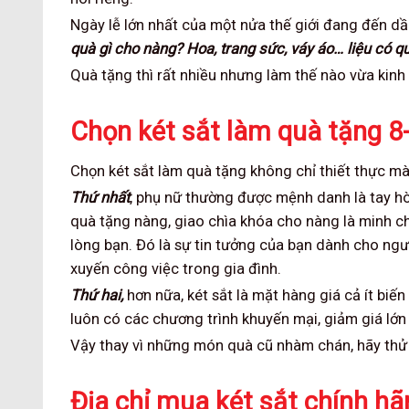
Ngày lễ lớn nhất của một nửa thế giới đang đến d
quà gì cho nàng? Hoa, trang sức, váy áo… liệu có
Quà tặng thì rất nhiều nhưng làm thế nào vừa kinh 
Chọn két sắt làm quà tặng 8
Chọn két sắt làm quà tặng không chỉ thiết thực m
Thứ nhất
, phụ nữ thường được mệnh danh là tay hòm
quà tặng nàng, giao chìa khóa cho nàng là minh ch
lòng bạn. Đó là sự tin tưởng của bạn dành cho ngư
xuyến công việc trong gia đình.
Thứ hai,
hơn nữa, két sắt là mặt hàng giá cả ít biế
luôn có các chương trình khuyến mại, giảm giá lớ
Vậy thay vì những món quà cũ nhàm chán, hãy thử 
Địa chỉ mua két sắt chính hã