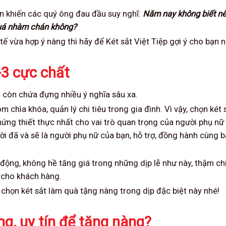
ần khiến các quý ông đau đầu suy nghĩ:
Năm nay không biết nê
 quá nhàm chán không?
tế vừa hợp ý nàng thì hãy để Két sắt Việt Tiệp gợi ý cho bạn n
-3 cực chất
à còn chứa đựng nhiều ý nghĩa sâu xa.
 chìa khóa, quản lý chi tiêu trong gia đình. Vì vậy, chọn két 
ứng thiết thực nhất cho vai trò quan trọng của người phụ nữ
ời đã và sẽ là người phụ nữ của bạn, hỗ trợ, đồng hành cùng 
n động, không hề tăng giá trong những dịp lễ như này, thậm ch
n cho khách hàng.
chọn két sắt làm quà tặng nàng trong dịp đặc biệt này nhé!
ng, uy tín để tặng nàng?