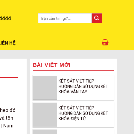
Tìm
4444
kiếm:
LIÊN HỆ
BÀI VIẾT MỚI
KÉT SẮT VIỆT TIỆP –
HƯỚNG DẪN SỬ DỤNG KÉT
KHÓA VÂN TAY
KÉT SẮT VIỆT TIỆP –
theo đó
HƯỚNG DẪN SỬ DỤNG KÉT
và tôn
KHÓA ĐIỆN TỬ
iệt Nam