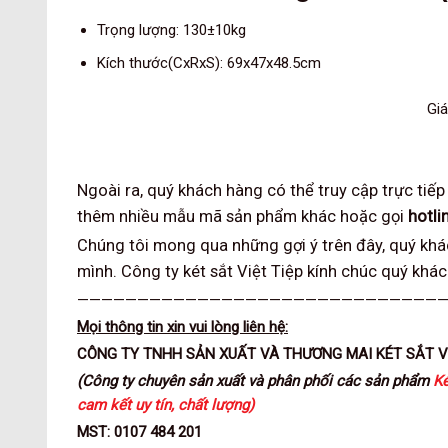
Trọng lượng: 130±10kg
Kích thước(CxRxS): 69x47x48.5cm
Giá
Ngoài ra, quý khách hàng có thể truy cập trực tiế
thêm nhiều mẫu mã sản phẩm khác hoặc gọi
hotli
Chúng tôi mong qua những gợi ý trên đây, quý kh
mình. Công ty két sắt Việt Tiệp kính chúc quý khác
———————————————————————————————
Mọi thông tin xin vui lòng liên hệ:
CÔNG TY TNHH SẢN XUẤT VÀ THƯƠNG MAI KÉT SẮT V
(Công ty chuyên sản xuất và phân phối các sản phẩm
Ké
cam kết uy tín, chất lượng)
MST: 0107 484 201