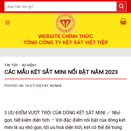
Skip
Tìm
kiếm:
to
content
WEBSITE CHÍNH THỨC
TỔNG CÔNG TY KÉT SẮT VIỆT TIỆP
TIN TỨC - SỰ KIỆN1
CÁC MẪU KÉT SẮT MINI NỔI BẬT NĂM 2023
POSTED ON
14/07/2023
BY
ADMIN
3 ƯU ĐIỂM VƯỢT TRỘI CỦA DÒNG KÉT SẮT MINI ✅ Nhỏ
gọn, tiết kiệm diện tích. – Với đặc điểm nổi bật của dòng két
mini là sự nhỏ gọn, tối ưu hoá diện tích, két có thể để trong