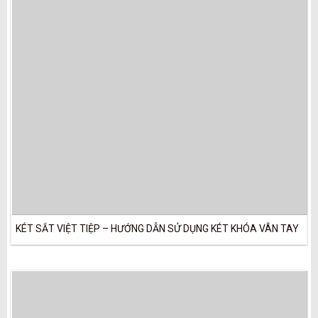
KÉT SẮT VIỆT TIỆP – HƯỚNG DẪN SỬ DỤNG KÉT KHÓA VÂN TAY