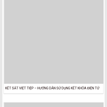
KÉT SẮT VIỆT TIỆP – HƯỚNG DẪN SỬ DỤNG KÉT KHÓA ĐIỆN TỬ