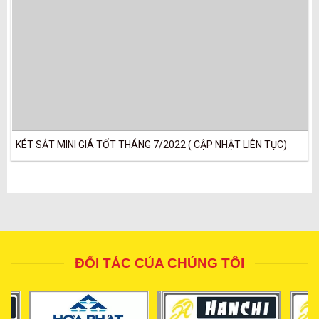
KÉT SẮT MINI GIÁ TỐT THÁNG 7/2022 ( CẬP NHẬT LIÊN TỤC)
ĐỐI TÁC CỦA CHÚNG TÔI